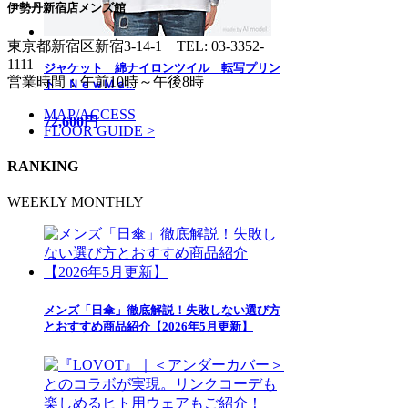
伊勢丹新宿店メンズ館
東京都新宿区新宿3-14-1
TEL: 03-3352-
1111
ジャケット 綿ナイロンツイル 転写プリン
営業時間：午前10時～午後8時
ト ＮｅｗＭａ...
MAP/ACCESS
72,600円
FLOOR GUIDE >
RANKING
WEEKLY
MONTHLY
メンズ「日傘」徹底解説！失敗しない選び方
とおすすめ商品紹介【2026年5月更新】