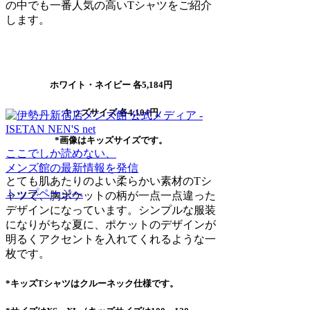
の中でも一番人気の高いTシャツをご紹介
します。
ホワイト・ネイビー 各5,184円
キッズサイズ 各4,104円
*画像はキッズサイズです。
ここでしか読めない、
メンズ館の最新情報を発信
とても肌あたりのよい柔らかい素材のTシ
トップページへ
ャツで、胸ポケットの柄が一点一点違った
デザインになっています。シンプルな服装
になりがちな夏に、ポケットのデザインが
明るくアクセントを入れてくれるような一
枚です。
*キッズTシャツはクルーネック仕様です。