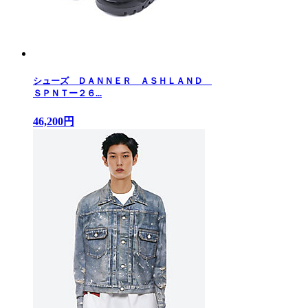
シューズ ＤＡＮＮＥＲ ＡＳＨＬＡＮＤ
ＳＰＮＴー２６...
46,200円