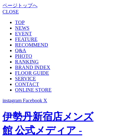
ページトップへ
CLOSE
TOP
NEWS
EVENT
FEATURE
RECOMMEND
Q&A
PHOTO
RANKING
BRAND INDEX
FLOOR GUIDE
SERVICE
CONTACT
ONLINE STORE
instagram
Facebook
X
伊勢丹新宿店メンズ
館 公式メディア -