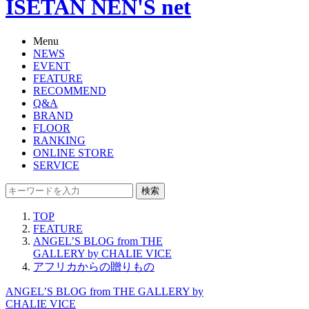
ISETAN NEN'S net
Menu
NEWS
EVENT
FEATURE
RECOMMEND
Q&A
BRAND
FLOOR
RANKING
ONLINE STORE
SERVICE
検索
TOP
FEATURE
ANGEL’S BLOG from THE
GALLERY by CHALIE VICE
アフリカからの贈りもの
ANGEL’S BLOG from THE GALLERY by
CHALIE VICE