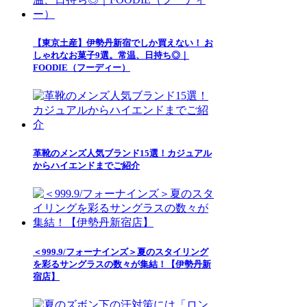
【東京土産】伊勢丹新宿でしか買えない！ お
しゃれなお菓子9選。常温、日持ち◎｜
FOODIE（フーディー）
革靴のメンズ人気ブランド15選！カジュアル
からハイエンドまでご紹介
＜999.9/フォーナインズ＞夏のスタイリング
を彩るサングラスの数々が集結！【伊勢丹新
宿店】