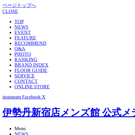
ページトップへ
CLOSE
TOP
NEWS
EVENT
FEATURE
RECOMMEND
Q&A
PHOTO
RANKING
BRAND INDEX
FLOOR GUIDE
SERVICE
CONTACT
ONLINE STORE
instagram
Facebook
X
伊勢丹新宿店メンズ館 公式メディア -
Menu
NEWS