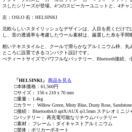
スしたシリーズが登場。4つのスピーカーユニットと、4チ
左：OSLO 右：HELSINKI
北欧らしいスタイリッシュなデザインは、人目を惹くだけではな
し、音の透過率を考慮したウール素材は、厳選した糸を手間
粗いテキスタイルと、クールで滑らかなアルミニウム枠、丸
ところに設置できるコンパクト設計です。
ぺティートサイズでパワフルなバッテリー、Bluetooth
「HELSINKI」
商品を見る
□本体価格：61,560円
□サイズ： 156 x 210 x 70 mm
□重量： 1.4kg
□カラー： Willow Green, Misty Blue, Dusty Rose, Sandstone
□接続： Bluetooth4.0 aptX/AUX φ3.5mm ステレオミニ
□バッテリー： 再充電可能なリチウムバッテリー
□素材： フレーム：ダイキャストアルミニウム
□筐体：ポリカーボネート