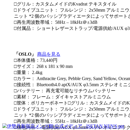
□グリル：カスタムメイドのKvadrat テキスタイル
□ドライブユニット： フルレンジ： 2x50mm アルミニ
ニット *2 個のパッシブラディエータによってサポートされる
□再生周波数帯域： 58Hz – 18kHz＠±3dB
□付属品： ショートレザーストラップ/電源供給/AUX 
「OSLO」
商品を見る
□本体価格：73,440円
□サイズ： 268 x 181 x 90 mm
□重量： 2.4kg
□カラー： Anthracite Grey, Pebble Grey, Sand Yellow, Ocean
□接続性： Bluetooth4.0 aptX/AUX φ3.5mm ステレオ
□バッテリー： 再充電可能なリチウムバッテリー
□素材： フレーム：ダイキャストアルミニウム
□筐体：ポリカーボネート□グリル：カスタムメイドのKva
□ドライブユニット： フルレンジ： 2x50mm アルミニ
ニット *2 個のパッシブラディエータによってサポートされる
□再生周波数帯域： 55Hz – 18kHz＠±3dB
□梱包内容： 電源供給/AUX φ3.5mm ステレオミ