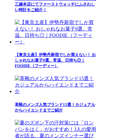
三越本店にてファーストウォッチにふさわし
い時計をご紹介！
【東京土産】伊勢丹新宿でしか買えない！ お
しゃれなお菓子9選。常温、日持ち◎｜
FOODIE（フーディー）
革靴のメンズ人気ブランド15選！カジュアル
からハイエンドまでご紹介