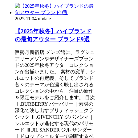
2025.11.04 update
【2025年秋冬】ハイブランド
の最旬アウター ブランド9選
伊勢丹新宿店 メンズ館に、ラグジュ
アリーメゾンやデザイナーズブラン
ドの2025年秋冬アウターコレクショ
ンが出揃いました。 素材の変革、シ
ルエットの再定義、そしてブランド
各々のテーマが色濃く映し出される
コレクションの中から、注目の新作
＆限定モデルをご紹介します。 目次
Ⅰ.BURBERRY バーバリー｜素材の
深化で映し出すブリティッシュクラ
シック Ⅱ.GIVENCHY ジバンシィ｜
シルエットが進化する現代のパリモ
ード Ⅲ.JIL SANDER ジル サンダー
｜ドロップショルダーで刷新するベ