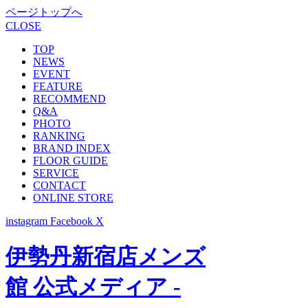
ページトップへ
CLOSE
TOP
NEWS
EVENT
FEATURE
RECOMMEND
Q&A
PHOTO
RANKING
BRAND INDEX
FLOOR GUIDE
SERVICE
CONTACT
ONLINE STORE
instagram
Facebook
X
伊勢丹新宿店メンズ
館 公式メディア -