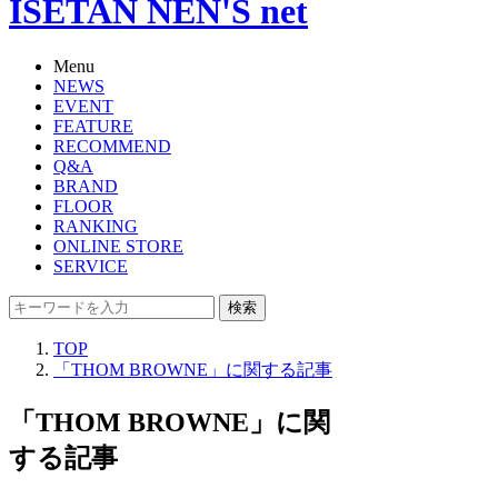
ISETAN NEN'S net
Menu
NEWS
EVENT
FEATURE
RECOMMEND
Q&A
BRAND
FLOOR
RANKING
ONLINE STORE
SERVICE
検索
TOP
「THOM BROWNE」に関する記事
「THOM BROWNE」に関
する記事