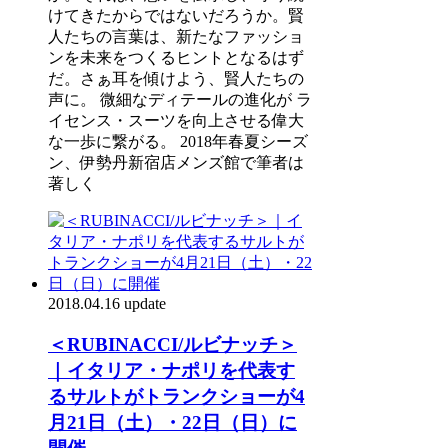
けてきたからではないだろうか。賢
人たちの言葉は、新たなファッショ
ンを未来をつくるヒントとなるはず
だ。さぁ耳を傾けよう、賢人たちの
声に。 微細なディテールの進化が ラ
イセンス・スーツを向上させる偉大
な一歩に繋がる。 2018年春夏シーズ
ン、伊勢丹新宿店メンズ館で筆者は
著しく
2018.04.16 update
＜RUBINACCI/ルビナッチ＞
｜イタリア・ナポリを代表す
るサルトがトランクショーが4
月21日（土）・22日（日）に