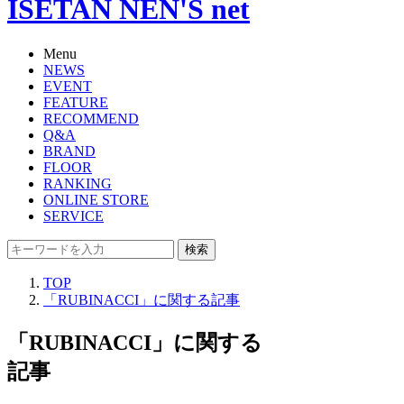
ISETAN NEN'S net
Menu
NEWS
EVENT
FEATURE
RECOMMEND
Q&A
BRAND
FLOOR
RANKING
ONLINE STORE
SERVICE
検索
TOP
「RUBINACCI」に関する記事
「RUBINACCI」に関する
記事