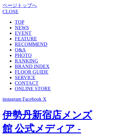
ページトップへ
CLOSE
TOP
NEWS
EVENT
FEATURE
RECOMMEND
Q&A
PHOTO
RANKING
BRAND INDEX
FLOOR GUIDE
SERVICE
CONTACT
ONLINE STORE
instagram
Facebook
X
伊勢丹新宿店メンズ
館 公式メディア -