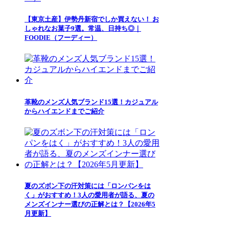
【東京土産】伊勢丹新宿でしか買えない！ お
しゃれなお菓子9選。常温、日持ち◎｜
FOODIE（フーディー）
革靴のメンズ人気ブランド15選！カジュアル
からハイエンドまでご紹介
夏のズボン下の汗対策には「ロンパンをは
く」がおすすめ！3人の愛用者が語る、夏の
メンズインナー選びの正解とは？【2026年5
月更新】