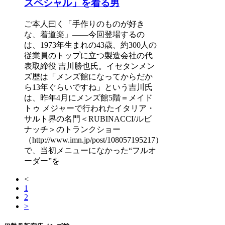
スペシャル」を着る男
ご本人曰く「手作りのものが好き
な、着道楽」――今回登場するの
は、1973年生まれの43歳、約300人の
従業員のトップに立つ製造会社の代
表取締役 吉川勝也氏。イセタンメン
ズ歴は「メンズ館になってからだか
ら13年ぐらいですね」という吉川氏
は、昨年4月にメンズ館5階＝メイド
トゥ メジャーで行われたイタリア・
サルト界の名門＜RUBINACCI/ルビ
ナッチ＞のトランクショー
（http://www.imn.jp/post/108057195217）
で、当初メニューになかった“フルオ
ーダー”を
<
1
2
>