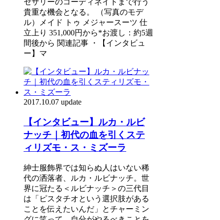
セサリーのコーディネイトまで行う
貴重な機会となる。 （写真のモデ
ル）メイド トゥ メジャースーツ 仕
立上り 351,000円から*お渡し：約5週
間後から 関連記事 ・【インタビュ
ー】マ
2017.10.07 update
【インタビュー】ルカ・ルビ
ナッチ｜初代の血を引くステ
ィリズモ・ス・ミズーラ
紳士服飾界では知らぬ人はいない稀
代の洒落者、ルカ・ルビナッチ。世
界に冠たる＜ルビナッチ＞の三代目
は「ピスタチオという選択肢がある
ことを伝えたいんだ」とチャーミン
グに笑って、自分がやるべきことを