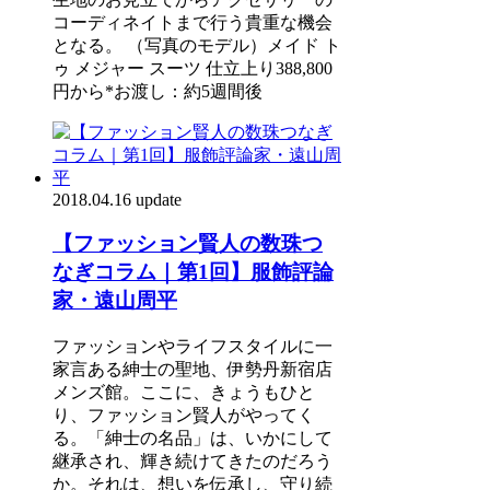
コーディネイトまで行う貴重な機会
となる。 （写真のモデル）メイド ト
ゥ メジャー スーツ 仕立上り388,800
円から*お渡し：約5週間後
2018.04.16 update
【ファッション賢人の数珠つ
なぎコラム｜第1回】服飾評論
家・遠山周平
ファッションやライフスタイルに一
家言ある紳士の聖地、伊勢丹新宿店
メンズ館。ここに、きょうもひと
り、ファッション賢人がやってく
る。「紳士の名品」は、いかにして
継承され、輝き続けてきたのだろう
か。それは、想いを伝承し、守り続