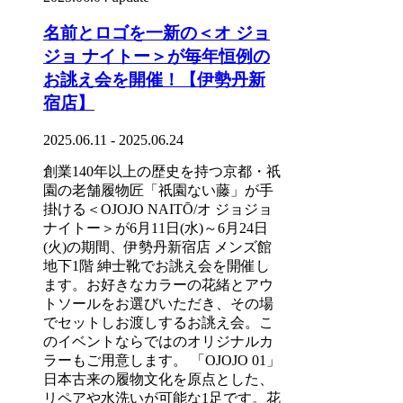
名前とロゴを一新の＜オ ジョ
ジョ ナイトー＞が毎年恒例の
お誂え会を開催！【伊勢丹新
宿店】
2025.06.11 - 2025.06.24
創業140年以上の歴史を持つ京都・祇
園の老舗履物匠「祇園ない藤」が手
掛ける＜OJOJO NAITŌ/オ ジョジョ
ナイトー＞が6月11日(水)～6月24日
(火)の期間、伊勢丹新宿店 メンズ館
地下1階 紳士靴でお誂え会を開催し
ます。お好きなカラーの花緒とアウ
トソールをお選びいただき、その場
でセットしお渡しするお誂え会。こ
のイベントならではのオリジナルカ
ラーもご用意します。 「OJOJO 01」
日本古来の履物文化を原点とした、
リペアや水洗いが可能な1足です。花