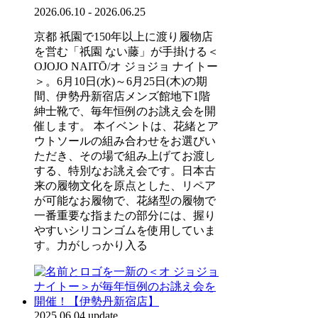
2026.06.10 - 2026.06.25
京都 祇園で150年以上に渡り履物店
を営む「祇園 ない藤」が手掛ける＜
OJOJO NAITŌ/オ ジョジョ ナイトー
＞。6月10日(水)～6月25日(木)の期
間、伊勢丹新宿店メンズ館地下1階
紳士靴で、毎年恒例のお誂え会を開
催します。 本イベントは、花緒とア
ウトソールの組み合わせをお選びい
ただき、その場で組み上げてお渡し
する、特別なお誂え会です。日本古
来の履物文化を原点とした、リペア
が可能なお履物で、花緒型の履物で
一番重要な指またの部分には、握り
やすいシリコンゴムを使用していま
す。力がしっかり入る
2025.06.04 update