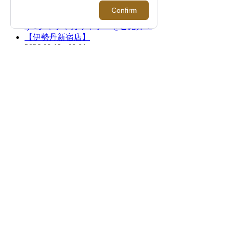
2026.08.12 - 09.01
＜Re made in tokyo japan＞｜1枚でサマにな
る、夏を品よく快適に過ごすTシャツやカッ
トソーをご紹介！【伊勢丹新宿店】
FEATURE
過去の記事まで読み返したくなる連載記事
を公開中！
2026.08.06 update