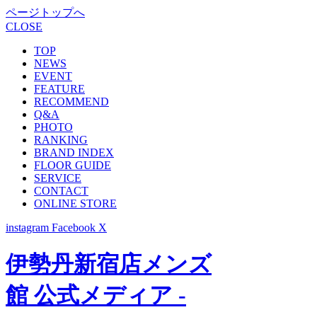
ページトップへ
CLOSE
TOP
NEWS
EVENT
FEATURE
RECOMMEND
Q&A
PHOTO
RANKING
BRAND INDEX
FLOOR GUIDE
SERVICE
CONTACT
ONLINE STORE
instagram
Facebook
X
伊勢丹新宿店メンズ
館 公式メディア -