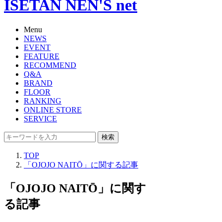
ISETAN NEN'S net
Menu
NEWS
EVENT
FEATURE
RECOMMEND
Q&A
BRAND
FLOOR
RANKING
ONLINE STORE
SERVICE
検索
TOP
「OJOJO NAITŌ」に関する記事
「OJOJO NAITŌ」に関す
る記事