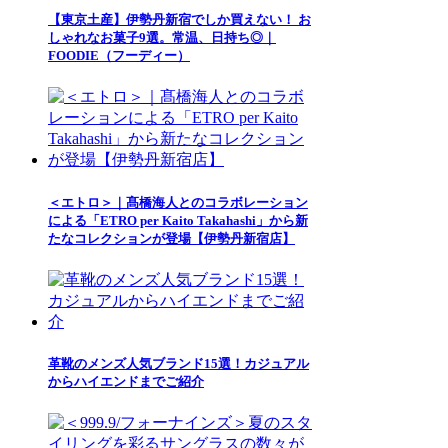
【東京土産】伊勢丹新宿でしか買えない！ お
しゃれなお菓子9選。常温、日持ち◎｜
FOODIE（フーディー）
＜エトロ＞｜髙橋海人とのコラボレーション
による「ETRO per Kaito Takahashi」から新
たなコレクションが登場【伊勢丹新宿店】
革靴のメンズ人気ブランド15選！カジュアル
からハイエンドまでご紹介