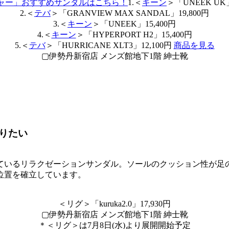
1.＜
キーン
＞「UNEEK UK」
2.＜
テバ
＞「GRANVIEW MAX SANDAL」19,800円
3.＜
キーン
＞「UNEEK」15,400円
4.＜
キーン
＞「HYPERPORT H2」15,400円
5.＜
テバ
＞「HURRICANE XLT3」12,100円
商品を見る
▢伊勢丹新宿店 メンズ館地下1階 紳士靴
りたい
ているリラクゼーションサンダル。ソールのクッション性が足
位置を確立しています。
＜リグ＞「kuruka2.0」17,930円
▢伊勢丹新宿店 メンズ館地下1階 紳士靴
＊＜リグ＞は7月8日(水)より展開開始予定