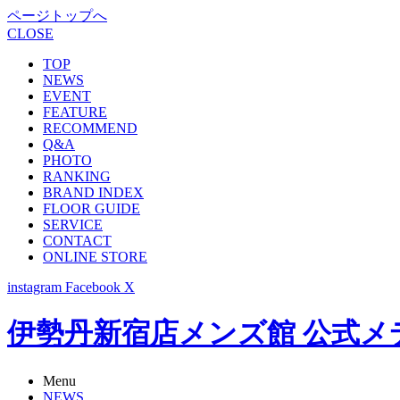
ページトップへ
CLOSE
TOP
NEWS
EVENT
FEATURE
RECOMMEND
Q&A
PHOTO
RANKING
BRAND INDEX
FLOOR GUIDE
SERVICE
CONTACT
ONLINE STORE
instagram
Facebook
X
伊勢丹新宿店メンズ館 公式メディア -
Menu
NEWS