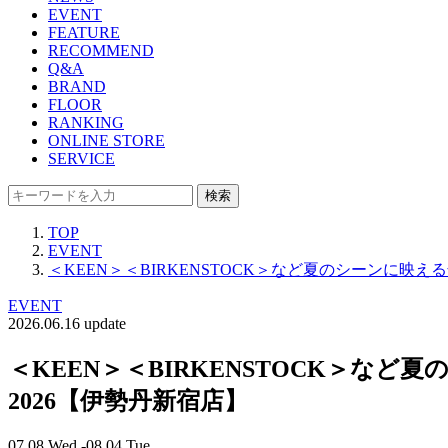
EVENT
FEATURE
RECOMMEND
Q&A
BRAND
FLOOR
RANKING
ONLINE STORE
SERVICE
検索
TOP
EVENT
＜KEEN＞＜BIRKENSTOCK＞など夏のシーンに
EVENT
2026.06.16 update
＜KEEN＞＜BIRKENSTOCK＞
2026【伊勢丹新宿店】
07.08 Wed -08.04 Tue