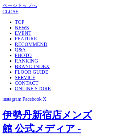
ページトップへ
CLOSE
TOP
NEWS
EVENT
FEATURE
RECOMMEND
Q&A
PHOTO
RANKING
BRAND INDEX
FLOOR GUIDE
SERVICE
CONTACT
ONLINE STORE
instagram
Facebook
X
伊勢丹新宿店メンズ
館 公式メディア -