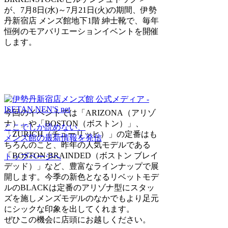
が、7月8日(水)～7月21日(火)の期間、伊勢
丹新宿店 メンズ館地下1階 紳士靴で、毎年
恒例のモアバリエーションイベントを開催
します。
今回のイベントでは「ARIZONA（アリゾ
ナ）」や「BOSTON（ボストン）」、
ここでしか読めない、
「ZURICH（チューリッヒ）」の定番はも
メンズ館の最新情報を発信
ちろんのこと、昨年の人気モデルである
「BOSTON BRAINDED（ボストン ブレイ
トップページへ
デッド）」など、豊富なラインナップで展
開します。今季の新色となるリベットモデ
ルのBLACKは定番のアリゾナ型にスタッ
ズを施しメンズモデルのなかでもより足元
にシックな印象を出してくれます。
ぜひこの機会に店頭にお越しください。