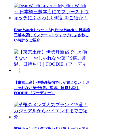
Dear Watch Lover ～My First Watch～ 日本橋
三越本店にてファーストウォッチにふさわし
い時計をご紹介！
【東京土産】伊勢丹新宿でしか買えない！ お
しゃれなお菓子9選。常温、日持ち◎｜
FOODIE（フーディー）
革靴のメンズ人気ブランド15選！カジュアル