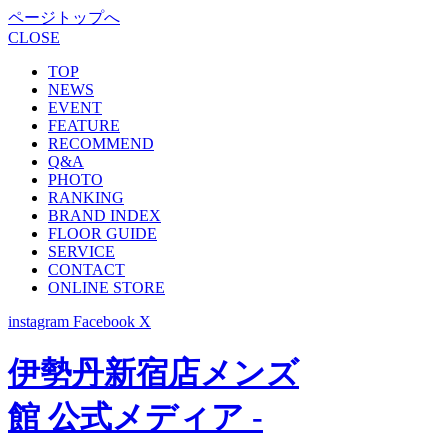
ページトップへ
CLOSE
TOP
NEWS
EVENT
FEATURE
RECOMMEND
Q&A
PHOTO
RANKING
BRAND INDEX
FLOOR GUIDE
SERVICE
CONTACT
ONLINE STORE
instagram
Facebook
X
伊勢丹新宿店メンズ
館 公式メディア -