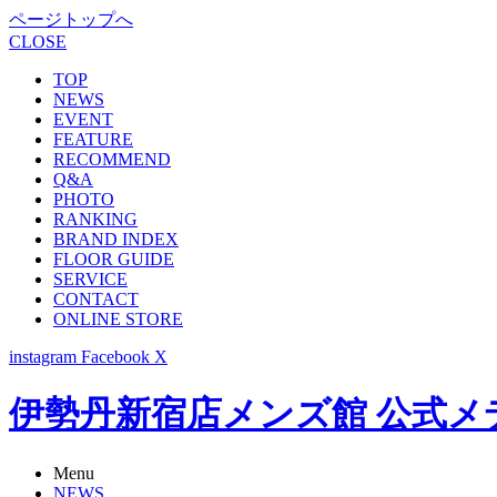
ページトップへ
CLOSE
TOP
NEWS
EVENT
FEATURE
RECOMMEND
Q&A
PHOTO
RANKING
BRAND INDEX
FLOOR GUIDE
SERVICE
CONTACT
ONLINE STORE
instagram
Facebook
X
伊勢丹新宿店メンズ館 公式メディア -
Menu
NEWS