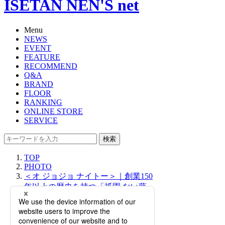
ISETAN NEN'S net
Menu
NEWS
EVENT
FEATURE
RECOMMEND
Q&A
BRAND
FLOOR
RANKING
ONLINE STORE
SERVICE
検索
TOP
PHOTO
＜オ ジョジョ ナイトー＞｜創業150
年以上の歴史を持つ「祇園 ない藤」
が手掛けるサンダルのお誂え会を今
年も開催！【伊勢丹新宿店】