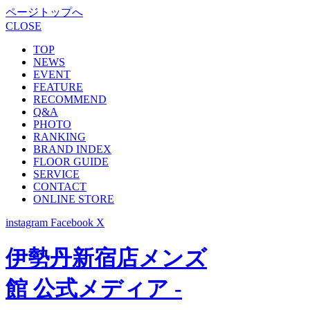
ページトップへ
CLOSE
TOP
NEWS
EVENT
FEATURE
RECOMMEND
Q&A
PHOTO
RANKING
BRAND INDEX
FLOOR GUIDE
SERVICE
CONTACT
ONLINE STORE
instagram
Facebook
X
伊勢丹新宿店メンズ
館 公式メディア -