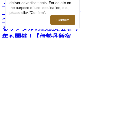
＜オ ジョジョ ナイトー＞
｜創業150年以上の歴史を持
つ「祇園 ない藤」が手掛け
るサンダルのお誂え会を今
年も開催！【伊勢丹新宿
店】 >>
前へ
次へ
＜オ ジョジョ ナイトー＞「OJOJO 01
NAVY」