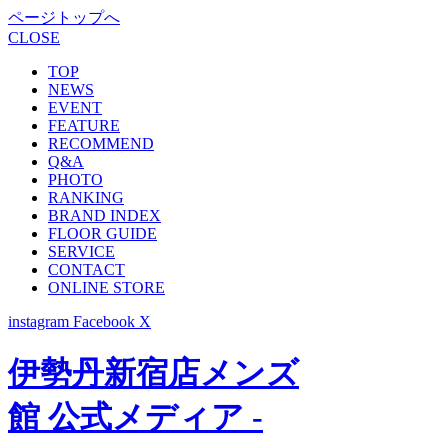
ページトップへ
CLOSE
TOP
NEWS
EVENT
FEATURE
RECOMMEND
Q&A
PHOTO
RANKING
BRAND INDEX
FLOOR GUIDE
SERVICE
CONTACT
ONLINE STORE
instagram
Facebook
X
伊勢丹新宿店メンズ
館 公式メディア -