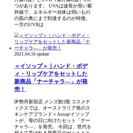
つがあります。 UVAは波長が長い紫
外線で、エネルギー自体は弱いもの
の肌の奥にまで到達するのが特徴。
一方のUVBは
2021.04.16 update
＜イソップ＞｜ハンド・ボデ
ィ・リップケアをセットした
新商品「ナーチャラ―」が発
売！
伊勢丹新宿店 メンズ館1階 コスメテ
ィクスでは、オーストラリア発のス
キンケアブランド＜Aesop/イソップ
＞が、母の日に向けたセット「ナー
チャラ―」を発売。 今回は、世代を
超えて喜ばれる新商品のセットとと