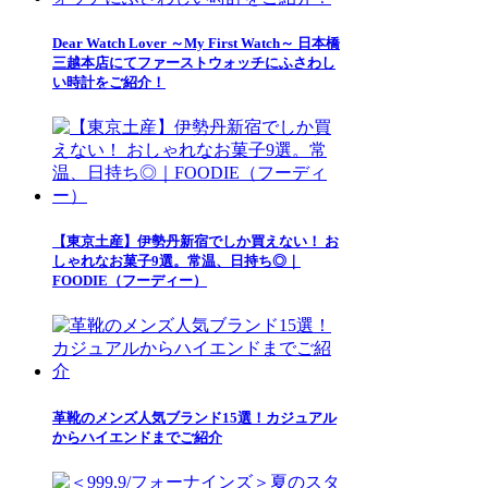
Dear Watch Lover ～My First Watch～ 日本橋
三越本店にてファーストウォッチにふさわし
い時計をご紹介！
【東京土産】伊勢丹新宿でしか買えない！ お
しゃれなお菓子9選。常温、日持ち◎｜
FOODIE（フーディー）
革靴のメンズ人気ブランド15選！カジュアル
からハイエンドまでご紹介