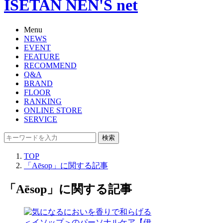
ISETAN NEN'S net
Menu
NEWS
EVENT
FEATURE
RECOMMEND
Q&A
BRAND
FLOOR
RANKING
ONLINE STORE
SERVICE
検索
TOP
「Aēsop」に関する記事
「Aēsop」に関する記事