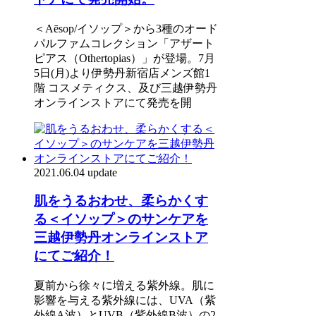
＜Aēsop/イソップ＞から3種のオード
パルファムコレクション「アザート
ピアス（Othertopias）」が登場。7月
5日(月)より伊勢丹新宿店メンズ館1
階 コスメティクス、及び三越伊勢丹
オンラインストアにて発売を開
2021.06.04 update
肌をうるおわせ、柔らかくす
る＜イソップ＞のサンケアを
三越伊勢丹オンラインストア
にてご紹介！
夏前から徐々に増える紫外線。肌に
影響を与える紫外線には、UVA（紫
外線A波）とUVB（紫外線B波）の2