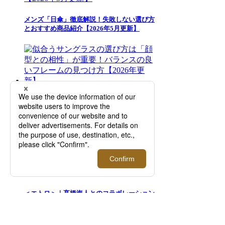
メンズ「日傘」徹底解説！失敗しない選び方
とおすすめ商品紹介【2026年5月更新】
似合うサングラスの選び方は「顔型との相
性」が重要！バランスの良いフレームの見つ
け方【2026年更新】
＜エトロ＞｜髙橋海人とのコラボレーション
による「ETRO per Kaito Takahashi」から新
たなコレクションが登場【伊勢丹新宿店】