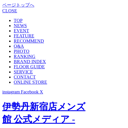
ページトップへ
CLOSE
TOP
NEWS
EVENT
FEATURE
RECOMMEND
Q&A
PHOTO
RANKING
BRAND INDEX
FLOOR GUIDE
SERVICE
CONTACT
ONLINE STORE
instagram
Facebook
X
伊勢丹新宿店メンズ
館 公式メディア -