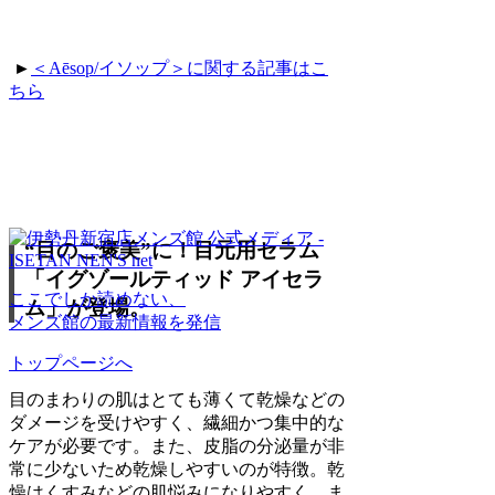
►
＜
Aēsop/
イソップ＞に関する記事はこ
ちら
“目のご褒美”に！目元用セラム
「イグゾールティッド アイセラ
ここでしか読めない、
ム」が登場。
メンズ館の最新情報を発信
トップページへ
目のまわりの肌はとても薄くて乾燥などの
ダメージを受けやすく、繊細かつ集中的な
ケアが必要です。また、皮脂の分泌量が非
常に少ないため乾燥しやすいのが特徴。乾
燥はくすみなどの肌悩みになりやすく、ま