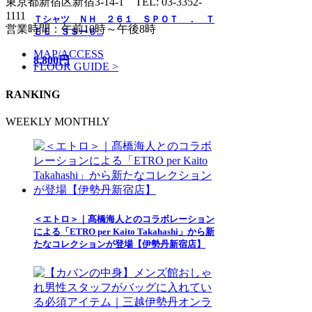
東京都新宿区新宿3-14-1
TEL: 03-3352-
1111
Ｔシャツ ＮＨ ２６１ ＳＰＯＴ ． Ｔ
営業時間：午前10時～午後8時
ＥＥ ＳＳー６...
MAP/ACCESS
8,800円
FLOOR GUIDE >
RANKING
WEEKLY
MONTHLY
＜エトロ＞｜髙橋海人とのコラボレーション
による「ETRO per Kaito Takahashi」から新
たなコレクションが登場【伊勢丹新宿店】