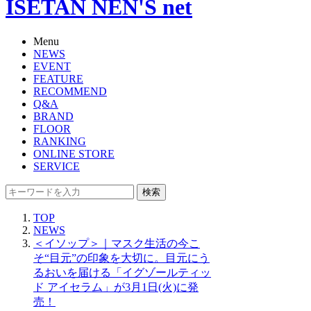
ISETAN NEN'S net
Menu
NEWS
EVENT
FEATURE
RECOMMEND
Q&A
BRAND
FLOOR
RANKING
ONLINE STORE
SERVICE
検索
TOP
NEWS
＜イソップ＞｜マスク生活の今こ
そ“目元”の印象を大切に。目元にう
るおいを届ける「イグゾールティッ
ド アイセラム」が3月1日(火)に発
売！