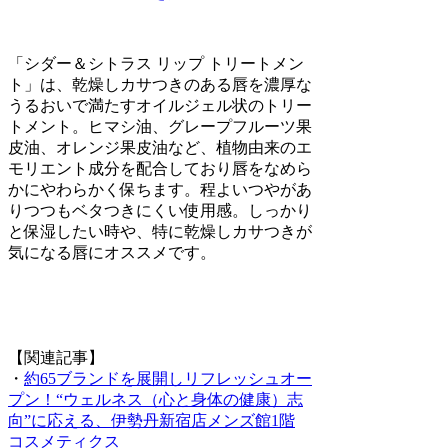
「シダー＆シトラス リップ トリートメン
ト」は、乾燥しカサつきのある唇を濃厚な
うるおいで満たすオイルジェル状のトリー
トメント。ヒマシ油、グレープフルーツ果
皮油、オレンジ果皮油など、植物由来のエ
モリエント成分を配合しており唇をなめら
かにやわらかく保ちます。程よいつやがあ
りつつもベタつきにくい使用感。しっかり
と保湿したい時や、特に乾燥しカサつきが
気になる唇にオススメです。
【関連記事】
・
約65ブランドを展開しリフレッシュオー
プン！“ウェルネス（心と身体の健康）志
向”に応える、伊勢丹新宿店メンズ館1階
コスメティクス