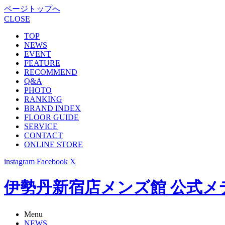
ページトップへ
CLOSE
TOP
NEWS
EVENT
FEATURE
RECOMMEND
Q&A
PHOTO
RANKING
BRAND INDEX
FLOOR GUIDE
SERVICE
CONTACT
ONLINE STORE
instagram
Facebook
X
伊勢丹新宿店メンズ館 公式メディア -
Menu
NEWS