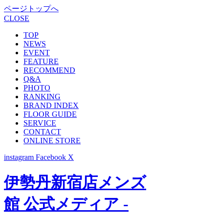
ページトップへ
CLOSE
TOP
NEWS
EVENT
FEATURE
RECOMMEND
Q&A
PHOTO
RANKING
BRAND INDEX
FLOOR GUIDE
SERVICE
CONTACT
ONLINE STORE
instagram
Facebook
X
伊勢丹新宿店メンズ
館 公式メディア -