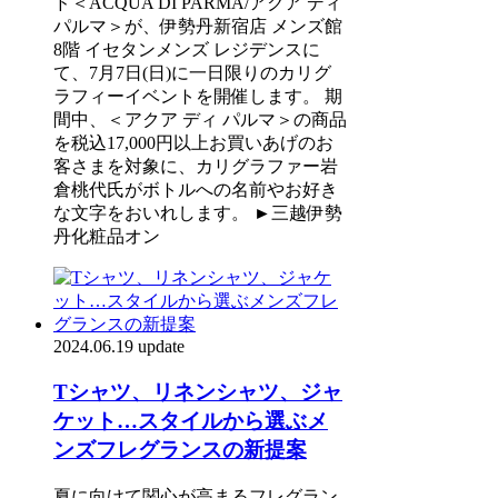
ド＜ACQUA DI PARMA/アクア ディ
パルマ＞が、伊勢丹新宿店 メンズ館
8階 イセタンメンズ レジデンスに
て、7月7日(日)に一日限りのカリグ
ラフィーイベントを開催します。 期
間中、＜アクア ディ パルマ＞の商品
を税込17,000円以上お買いあげのお
客さまを対象に、カリグラファー岩
倉桃代氏がボトルへの名前やお好き
な文字をおいれします。 ►三越伊勢
丹化粧品オン
2024.06.19 update
Tシャツ、リネンシャツ、ジャ
ケット…スタイルから選ぶメ
ンズフレグランスの新提案
夏に向けて関心が高まるフレグラン