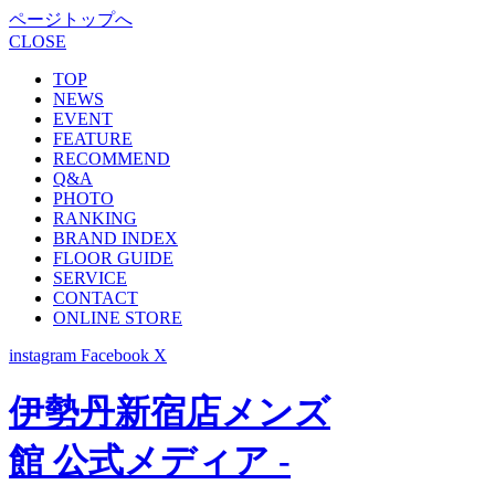
ページトップへ
CLOSE
TOP
NEWS
EVENT
FEATURE
RECOMMEND
Q&A
PHOTO
RANKING
BRAND INDEX
FLOOR GUIDE
SERVICE
CONTACT
ONLINE STORE
instagram
Facebook
X
伊勢丹新宿店メンズ
館 公式メディア -