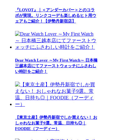
『LOVOT』｜＜アンダーカバー＞とのコラ
ボが実現。リンクコーデも楽しめるヒト用ウ
ェアもご紹介！【伊勢丹新宿店】
Dear Watch Lover ～My First Watch～ 日本橋
三越本店にてファーストウォッチにふさわし
い時計をご紹介！
【東京土産】伊勢丹新宿でしか買えない！ お
しゃれなお菓子9選。常温、日持ち◎｜
FOODIE（フーディー）