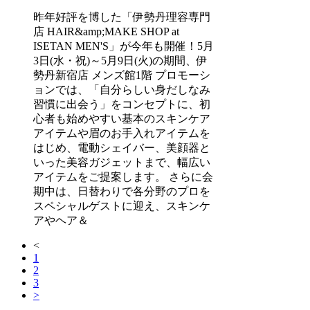
昨年好評を博した「伊勢丹理容専門
店 HAIR&amp;MAKE SHOP at
ISETAN MEN'S」が今年も開催！5月
3日(水・祝)～5月9日(火)の期間、伊
勢丹新宿店 メンズ館1階 プロモーシ
ョンでは、「自分らしい身だしなみ
習慣に出会う」をコンセプトに、初
心者も始めやすい基本のスキンケア
アイテムや眉のお手入れアイテムを
はじめ、電動シェイバー、美顔器と
いった美容ガジェットまで、幅広い
アイテムをご提案します。 さらに会
期中は、日替わりで各分野のプロを
スペシャルゲストに迎え、スキンケ
アやヘア＆
<
1
2
3
>