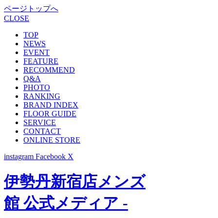
ページトップへ
CLOSE
TOP
NEWS
EVENT
FEATURE
RECOMMEND
Q&A
PHOTO
RANKING
BRAND INDEX
FLOOR GUIDE
SERVICE
CONTACT
ONLINE STORE
instagram
Facebook
X
伊勢丹新宿店メンズ
館 公式メディア -