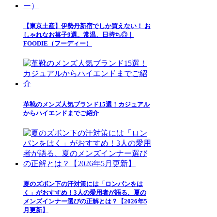
【東京土産】伊勢丹新宿でしか買えない！ お
しゃれなお菓子9選。常温、日持ち◎｜
FOODIE（フーディー）
革靴のメンズ人気ブランド15選！カジュアル
からハイエンドまでご紹介
夏のズボン下の汗対策には「ロンパンをは
く」がおすすめ！3人の愛用者が語る、夏の
メンズインナー選びの正解とは？【2026年5
月更新】