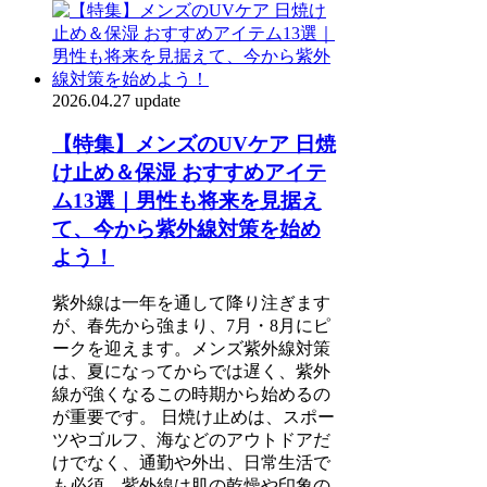
2026.04.27 update
【特集】メンズのUVケア 日焼
け止め＆保湿 おすすめアイテ
ム13選｜男性も将来を見据え
て、今から紫外線対策を始め
よう！
紫外線は一年を通して降り注ぎます
が、春先から強まり、7月・8月にピ
ークを迎えます。メンズ紫外線対策
は、夏になってからでは遅く、紫外
線が強くなるこの時期から始めるの
が重要です。 日焼け止めは、スポー
ツやゴルフ、海などのアウトドアだ
けでなく、通勤や外出、日常生活で
も必須。紫外線は肌の乾燥や印象の