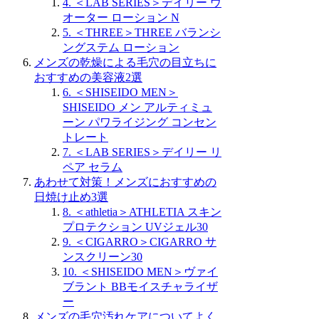
4. ＜LAB SERIES＞デイリー ウ
オーター ローション N
5. ＜THREE＞THREE バランシ
ングステム ローション
メンズの乾燥による毛穴の目立ちに
おすすめの美容液2選
6. ＜SHISEIDO MEN＞
SHISEIDO メン アルティミュ
ーン パワライジング コンセン
トレート
7. ＜LAB SERIES＞デイリー リ
ペア セラム
あわせて対策！メンズにおすすめの
日焼け止め3選
8. ＜athletia＞ATHLETIA スキン
プロテクション UVジェル30
9. ＜CIGARRO＞CIGARRO サ
ンスクリーン30
10. ＜SHISEIDO MEN＞ヴァイ
ブラント BBモイスチャライザ
ー
メンズの毛穴汚れケアについてよく