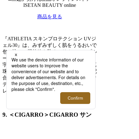
ISETAN BEAUTY online
商品を見る
『ATHLETIA スキンプロテクション UVジ
ェル30』は、みずみずしく肌をうるおいで
包み込み、紫外線を防ぐフリクションプル
ーフ設計のUVジェルです。
宇治抹茶＆白茶エキス、甘草根エキス、真
珠タンパク抽出エキスなどの保湿成分を配
合し、肌を乾燥から防ぎながら日常のアク
ティブなシーンをサポートします。
レモンやローズマリーの清々しい香り。
9. ＜CIGARRO＞CIGARRO サン
スクリーン30