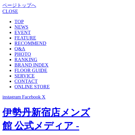
ページトップへ
CLOSE
TOP
NEWS
EVENT
FEATURE
RECOMMEND
Q&A
PHOTO
RANKING
BRAND INDEX
FLOOR GUIDE
SERVICE
CONTACT
ONLINE STORE
instagram
Facebook
X
伊勢丹新宿店メンズ
館 公式メディア -