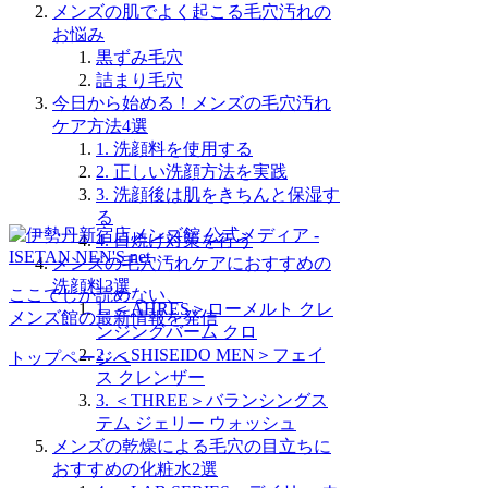
メンズの肌でよく起こる毛穴汚れの
お悩み
黒ずみ毛穴
詰まり毛穴
今日から始める！メンズの毛穴汚れ
ケア方法4選
1. 洗顔料を使用する
2. 正しい洗顔方法を実践
3. 洗顔後は肌をきちんと保湿す
る
4. 日焼け対策を行う
メンズの毛穴汚れケアにおすすめの
洗顔料3選
ここでしか読めない、
1. ＜AHRES＞ローメルト クレ
メンズ館の最新情報を発信
ンジングバーム クロ
2. ＜SHISEIDO MEN＞フェイ
トップページへ
ス クレンザー
3. ＜THREE＞バランシングス
テム ジェリー ウォッシュ
メンズの乾燥による毛穴の目立ちに
おすすめの化粧水2選