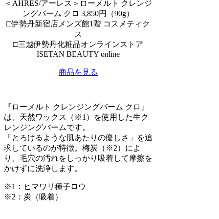
＜AHRES/アーレス＞ローメルト クレンジ
ングバーム クロ 3,850円（90g）
□伊勢丹新宿店メンズ館1階 コスメティク
ス
□三越伊勢丹化粧品オンラインストア
ISETAN BEAUTY online
商品を見る
『ローメルト クレンジングバーム クロ』
は、天然ワックス（※1）を使用した生ク
レンジングバームです。
「とろけるような肌あたりの優しさ」を追
求しているのが特徴。梅炭（※2）によ
り、毛穴の汚れをしっかり吸着して摩擦を
かけずに洗浄します。
※1：ヒマワリ種子ロウ
※2：炭（吸着）