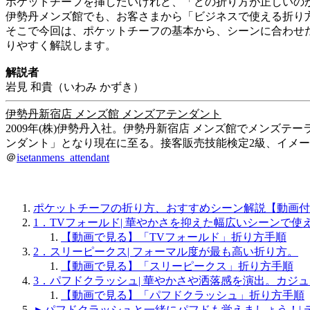
ポケットチーフを挿したいけれど、「どの折り方が正しいの
伊勢丹メンズ館でも、お客さまから「ビジネスで使える折り
そこで今回は、ポケットチーフの基本から、シーンに合わせ
りやすく解説します。
解説者
岩見 和貴（いわみ かずき）
伊勢丹新宿店 メンズ館 メンズアテンダント
2009年(株)伊勢丹入社。伊勢丹新宿店 メンズ館でメンズ
ンダント」となり現在に至る。接客販売技能検定2級、イメ
＠
isetanmens_attendant
ポケットチーフの折り方、おすすめシーン解説【動画付
1．TVフォールド| 華やかさを抑えた幅広いシーンで
【動画で見る】「TVフォールド」折り方手順
2．スリーピークス| フォーマル度が最も高い折り方。
【動画で見る】「スリーピークス」折り方手順
3．パフドクラッシュ| 華やかさや洒落感を演出。カジ
【動画で見る】「パフドクラッシュ」折り方手順
►パフドクラッシュと一緒にパフドも覚えましょう！|