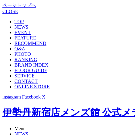
ページトップへ
CLOSE
TOP
NEWS
EVENT
FEATURE
RECOMMEND
Q&A
PHOTO
RANKING
BRAND INDEX
FLOOR GUIDE
SERVICE
CONTACT
ONLINE STORE
instagram
Facebook
X
伊勢丹新宿店メンズ館 公式メディア -
Menu
NEWS