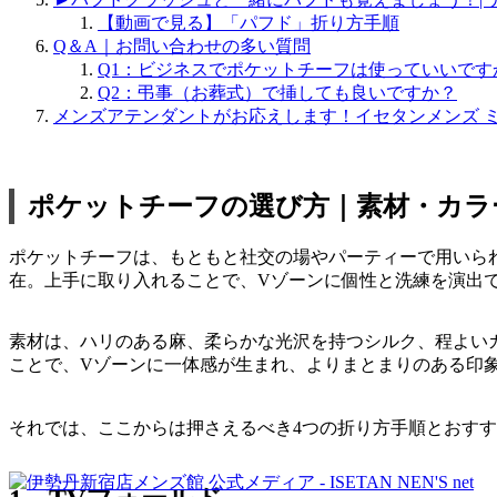
【動画で見る】「パフド」折り方手順
Q＆A｜お問い合わせの多い質問
Q1：ビジネスでポケットチーフは使っていいです
Q2：弔事（お葬式）で挿しても良いですか？
メンズアテンダントがお応えします！イセタンメンズ 
ポケットチーフの選び方｜素材・カラ
ポケットチーフは、もともと社交の場やパーティーで用いら
在。上手に取り入れることで、Vゾーンに個性と洗練を演出
素材は、ハリのある麻、柔らかな光沢を持つシルク、程よい
ことで、Vゾーンに一体感が生まれ、よりまとまりのある印
それでは、ここからは押さえるべき4つの折り方手順とおす