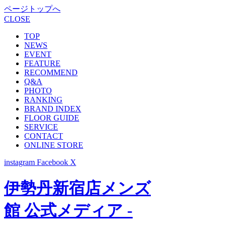
ページトップへ
CLOSE
TOP
NEWS
EVENT
FEATURE
RECOMMEND
Q&A
PHOTO
RANKING
BRAND INDEX
FLOOR GUIDE
SERVICE
CONTACT
ONLINE STORE
instagram
Facebook
X
伊勢丹新宿店メンズ
館 公式メディア -