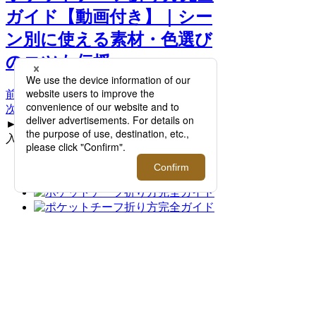
ガイド【動画付き】｜シー
ン別に使える素材・色選び
のコツも伝授 >>
前へ
次へ
►パフドも覚えましょう！ / 4. ポケットに
入れて調節する