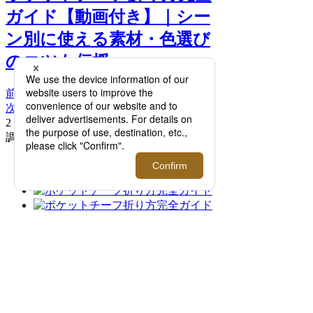
ガイド【動画付き】｜シー
ン別に使える素材・色選び
のコツも伝授 >>
前へ
次へ
2．スリーピークス / 4. ポケットに入れて
調節する