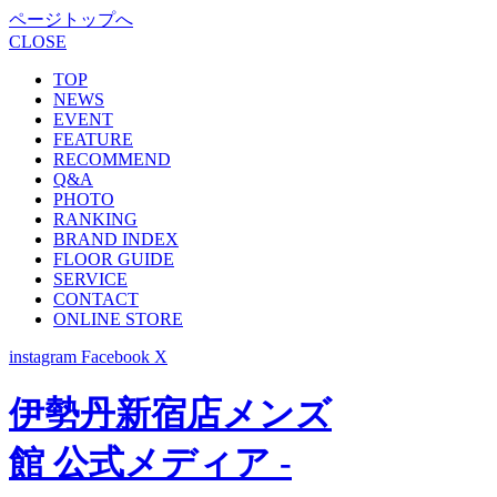
ページトップへ
CLOSE
TOP
NEWS
EVENT
FEATURE
RECOMMEND
Q&A
PHOTO
RANKING
BRAND INDEX
FLOOR GUIDE
SERVICE
CONTACT
ONLINE STORE
instagram
Facebook
X
伊勢丹新宿店メンズ
館 公式メディア -