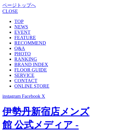
ページトップへ
CLOSE
TOP
NEWS
EVENT
FEATURE
RECOMMEND
Q&A
PHOTO
RANKING
BRAND INDEX
FLOOR GUIDE
SERVICE
CONTACT
ONLINE STORE
instagram
Facebook
X
伊勢丹新宿店メンズ
館 公式メディア -