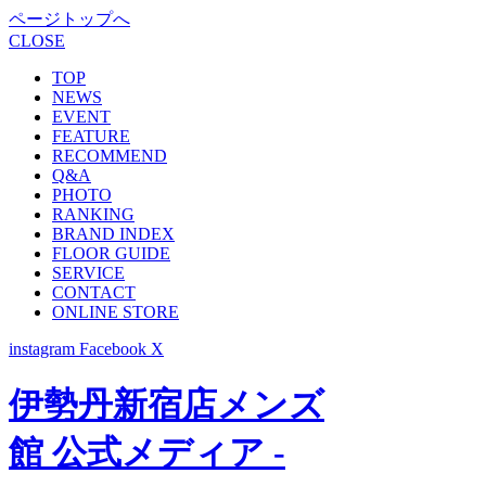
ページトップへ
CLOSE
TOP
NEWS
EVENT
FEATURE
RECOMMEND
Q&A
PHOTO
RANKING
BRAND INDEX
FLOOR GUIDE
SERVICE
CONTACT
ONLINE STORE
instagram
Facebook
X
伊勢丹新宿店メンズ
館 公式メディア -