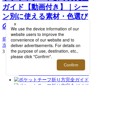
ガイド【動画付き】｜シー
ン別に使える素材・色選び
のコツも伝授 >>
前へ
次へ
3．パフドクラッシュ