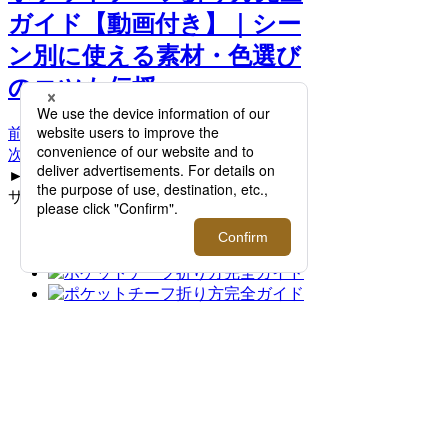
ガイド【動画付き】｜シー
ン別に使える素材・色選び
のコツも伝授 >>
前へ
次へ
►パフドも覚えましょう！ / 3. ポケットの
サイズに合わせて折る