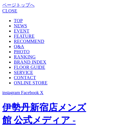
ページトップへ
CLOSE
TOP
NEWS
EVENT
FEATURE
RECOMMEND
Q&A
PHOTO
RANKING
BRAND INDEX
FLOOR GUIDE
SERVICE
CONTACT
ONLINE STORE
instagram
Facebook
X
伊勢丹新宿店メンズ
館 公式メディア -