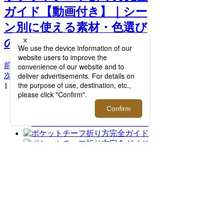
ガイド【動画付き】｜シー
ン別に使える素材・色選び
のコツも伝授 >>
前へ
次へ
1．TVフォールド / 1. 4つ折りにする