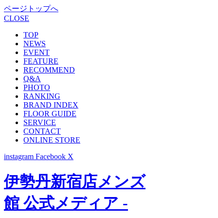
ページトップへ
CLOSE
TOP
NEWS
EVENT
FEATURE
RECOMMEND
Q&A
PHOTO
RANKING
BRAND INDEX
FLOOR GUIDE
SERVICE
CONTACT
ONLINE STORE
instagram
Facebook
X
伊勢丹新宿店メンズ
館 公式メディア -