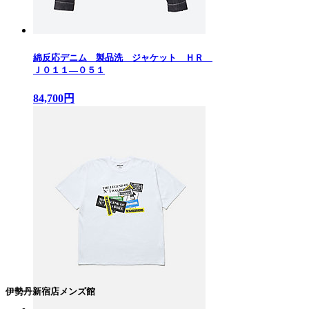
綿反応デニム 製品洗 ジャケット ＨＲ
Ｊ０１１—０５１
84,700円
伊勢丹新宿店メンズ館