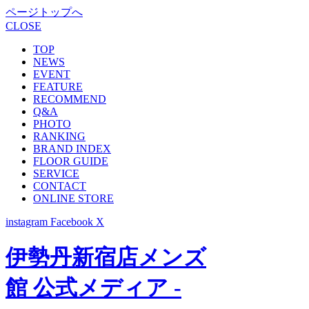
ページトップへ
CLOSE
TOP
NEWS
EVENT
FEATURE
RECOMMEND
Q&A
PHOTO
RANKING
BRAND INDEX
FLOOR GUIDE
SERVICE
CONTACT
ONLINE STORE
instagram
Facebook
X
伊勢丹新宿店メンズ
館 公式メディア -