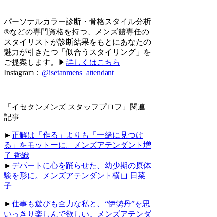
パーソナルカラー診断・骨格スタイル分析
®などの専門資格を持つ、メンズ館専任の
スタイリストが診断結果をもとにあなたの
魅力が引きたつ「似合うスタイリング」を
ご提案します。▶
詳しくはこちら
Instagram：
@isetanmens_attendant
「イセタンメンズ スタッフプロフ」関連
記事
►
正解は「作る」よりも「一緒に見つけ
る」をモットーに。メンズアテンダント増
子 香織
►
デパートに心を踊らせた、幼少期の原体
験を形に。メンズアテンダント横山 日菜
子
►
仕事も遊びも全力な私と、“伊勢丹”を思
いっきり楽しんで欲しい。メンズアテンダ