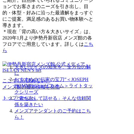
ご紹介。自然体でいられるコミュニケーシ
ョンでお客さまのニーズを引き出し、目
的・体型・好みに沿った最適解をまっすぐ
にご提案。満足感のあるお買い物体験へと
導きます。
＊現在「背の高い方＆大きいサイズ」は、
2020年1月より伊勢丹新宿店 メンズ館の各
フロアでご用意しています。詳しくは
こち
ら
大きいサイズの知見を、全方位の解
に
おすすめの“伝家の宝刀”＜JOSEPH
ここでしか読めない、
HOMME/ジョゼフ オム＞ライトタッ
メンズ館の最新情報を発信
クシリーズ
トップページへ
「素を出して話せる」そんな信頼関
係を築きたい
メンズアテンダントのご予約はこち
ら！