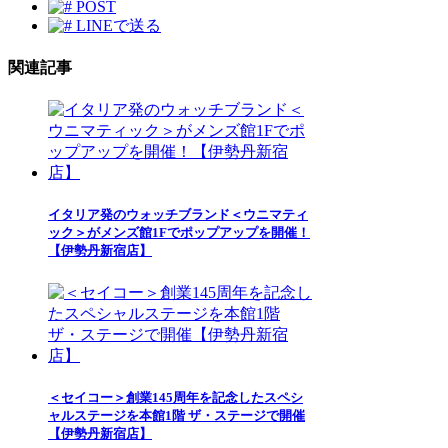
POST
LINEで送る
関連記事
イタリア発のウォッチブランド＜ウニマティ
ック＞がメンズ館1Fでポップアップを開催！
【伊勢丹新宿店】
＜セイコー＞創業145周年を記念したスペシ
ャルステージを本館1階 ザ・ステージで開催
【伊勢丹新宿店】