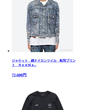
ジャケット 綿ナイロンツイル 転写プリン
ト ＮｅｗＭａ...
72,600円