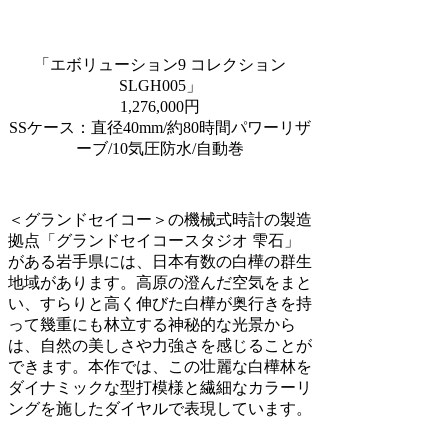
「エボリューション9 コレクション
SLGH005」
1,276,000円
SSケース：直径40mm/約80時間パワーリザ
ーブ/10気圧防水/自動巻
＜グランドセイコー＞の機械式時計の製造
拠点「グランドセイコースタジオ 雫⽯」
がある岩手県には、⽇本有数の⽩樺の群⽣
地域があります。⾼原の澄んだ空気をまと
い、すらりと⾼く伸びた⽩樺が奥⾏きを持
って幾重にも林⽴する神秘的な光景から
は、⾃然の美しさや⼒強さを感じることが
できます。本作では、この壮麗な⽩樺林を
ダイナミックな型打模様と繊細なカラーリ
ングを施したダイヤルで表現しています。