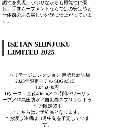
認性を実現。小ぶりながらも機能性に優
れ、手巻ムーブメントならではの安定感と
一体感のある美しい外観に仕上がっていま
す。
ISETAN SHINJUKU
LIMITED 2025
「ヘリテージコレクション 伊勢丹新宿店
2025年限定モデル SBGA515」
1,045,000円
Tiケース：直径40mm／72時間パワーリザ
ーブ／10気圧防水／自動巻スプリングドラ
イブ/限定35本
＊こちらはご予約品となります。
＊お渡し時期は11月中旬を予定していま
す。