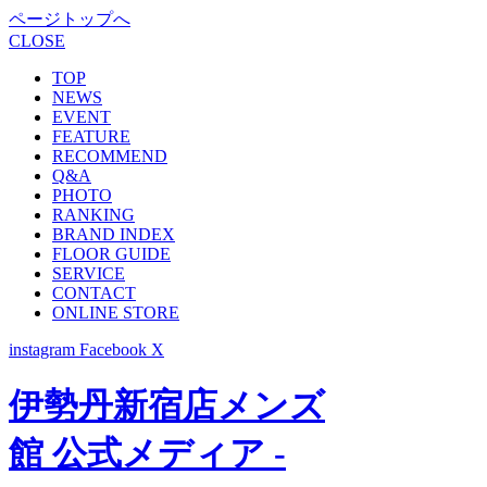
ページトップへ
CLOSE
TOP
NEWS
EVENT
FEATURE
RECOMMEND
Q&A
PHOTO
RANKING
BRAND INDEX
FLOOR GUIDE
SERVICE
CONTACT
ONLINE STORE
instagram
Facebook
X
伊勢丹新宿店メンズ
館 公式メディア -