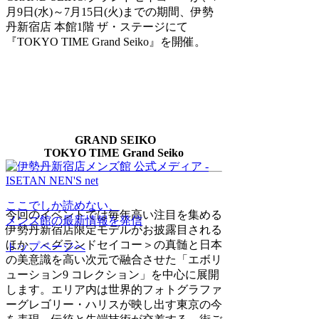
月9日(水)～7月15日(火)までの期間、伊勢
丹新宿店 本館1階 ザ・ステージにて
『TOKYO TIME Grand Seiko』を開催。
GRAND SEIKO
TOKYO TIME Grand Seiko
ここでしか読めない、
今回のイベントでは毎年高い注目を集める
メンズ館の最新情報を発信
伊勢丹新宿店限定モデルがお披露目される
ほか、＜グランドセイコー＞の真髄と日本
トップページへ
の美意識を高い次元で融合させた「エボリ
ューション9 コレクション」を中心に展開
します。エリア内は世界的フォトグラファ
ーグレゴリー・ハリスが映し出す東京の今