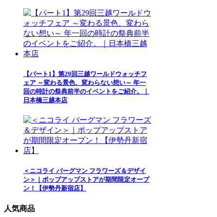
【パート1】第29回三越ワールドウォッチフ
ェア ～変わる景色、変わらない想い～ 年一
回の時計の祭典前半のイベントをご紹介。｜
日本橋三越本店
＜ニコライ バーグマン フラワーズ＆デザイ
ン＞｜ポップアップストアが期間限定オープ
ン！【伊勢丹新宿店】
人気商品