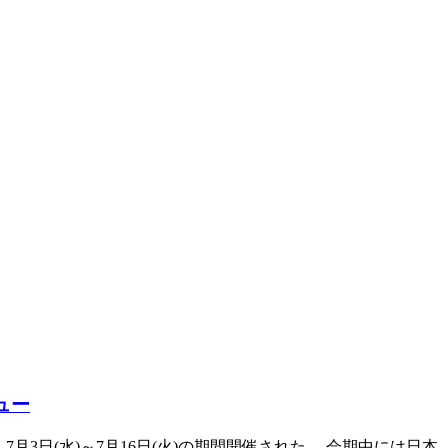
ュー
7月3日(水)～7月16日(火)の期間開催された。 会期中には日本