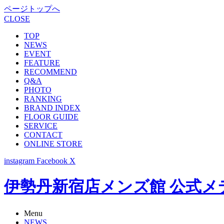
ページトップへ
CLOSE
TOP
NEWS
EVENT
FEATURE
RECOMMEND
Q&A
PHOTO
RANKING
BRAND INDEX
FLOOR GUIDE
SERVICE
CONTACT
ONLINE STORE
instagram
Facebook
X
伊勢丹新宿店メンズ館 公式メディア -
Menu
NEWS