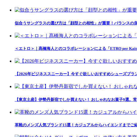
似合うサングラスの選び方は「顔型との相性」が重要！バランスの良
＜エトロ＞｜髙橋海人とのコラボレーションによる「ETRO per Kait
【2026年ビジネススニーカー】今すぐ欲しいおすすめシューズブラ
【東京土産】伊勢丹新宿でしか買えない！ おしゃれなお菓子9選。常
革靴のメンズ人気ブランド15選！カジュアルからハイエンドまでご