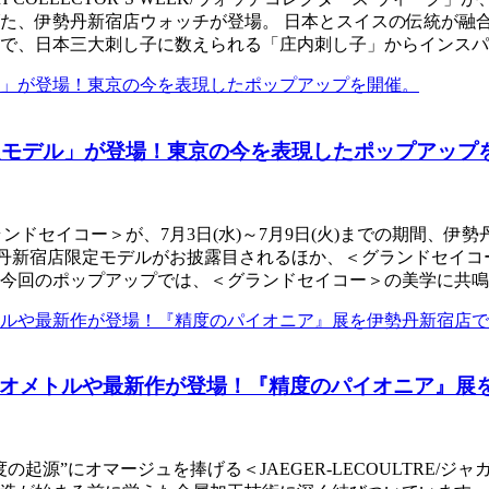
た、伊勢丹新宿店ウォッチが登場。 日本とスイスの伝統が融
で、日本三大刺し子に数えられる「庄内刺し子」からインスパ
限定モデル」が登場！東京の今を表現したポップアップ
ランドセイコー＞が、7月3日(水)～7月9日(火)までの期間、伊
を集める伊勢丹新宿店限定モデルがお披露目されるほか、＜グランド
また今回のポップアップでは、＜グランドセイコー＞の美学に共
オメトルや最新作が登場！『精度のパイオニア』展
の起源”にオマージュを捧げる＜JAEGER-LECOULTRE