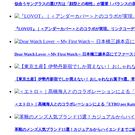
似合うサングラスの選び方は「顔型との相性」が重要！バランスの良
『LOVOT』｜＜アンダーカバー＞とのコラボが実現。リンクコー
Dear Watch Lover ～My First Watch～ 日本橋三越本店
【東京土産】伊勢丹新宿でしか買えない！ おしゃれなお菓子9選。常
＜エトロ＞｜髙橋海人とのコラボレーションによる「ETRO per Kait
革靴のメンズ人気ブランド15選！カジュアルからハイエンドまでご