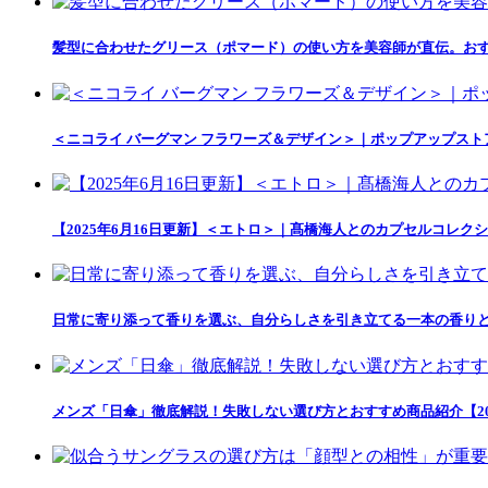
髪型に合わせたグリース（ポマード）の使い方を美容師が直伝。おす
＜ニコライ バーグマン フラワーズ＆デザイン＞｜ポップアップス
【2025年6月16日更新】＜エトロ＞｜髙橋海人とのカプセルコレクション「
日常に寄り添って香りを選ぶ、自分らしさを引き立てる一本の香りとの出会い「
メンズ「日傘」徹底解説！失敗しない選び方とおすすめ商品紹介【20