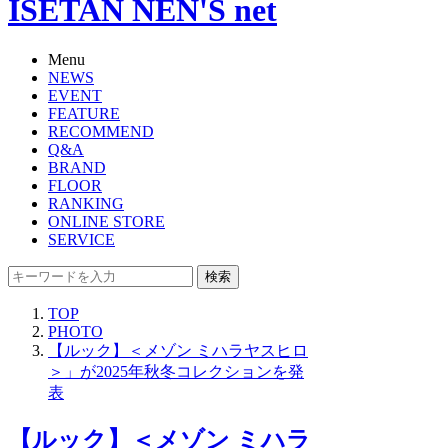
ISETAN NEN'S net
Menu
NEWS
EVENT
FEATURE
RECOMMEND
Q&A
BRAND
FLOOR
RANKING
ONLINE STORE
SERVICE
検索
TOP
PHOTO
【ルック】＜メゾン ミハラヤスヒロ
＞」が2025年秋冬コレクションを発
表
【ルック】＜メゾン ミハラ