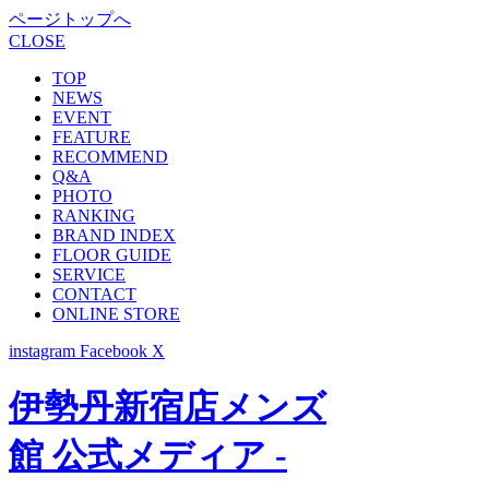
ページトップへ
CLOSE
TOP
NEWS
EVENT
FEATURE
RECOMMEND
Q&A
PHOTO
RANKING
BRAND INDEX
FLOOR GUIDE
SERVICE
CONTACT
ONLINE STORE
instagram
Facebook
X
伊勢丹新宿店メンズ
館 公式メディア -