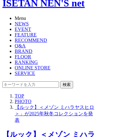
ISETAN NEN'S net
Menu
NEWS
EVENT
FEATURE
RECOMMEND
Q&A
BRAND
FLOOR
RANKING
ONLINE STORE
SERVICE
検索
TOP
PHOTO
【ルック】＜メゾン ミハラヤスヒロ
＞」が2025年秋冬コレクションを発
表
【ルック】＜メゾン ミハラ