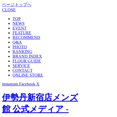
ページトップへ
CLOSE
TOP
NEWS
EVENT
FEATURE
RECOMMEND
Q&A
PHOTO
RANKING
BRAND INDEX
FLOOR GUIDE
SERVICE
CONTACT
ONLINE STORE
instagram
Facebook
X
伊勢丹新宿店メンズ
館 公式メディア -