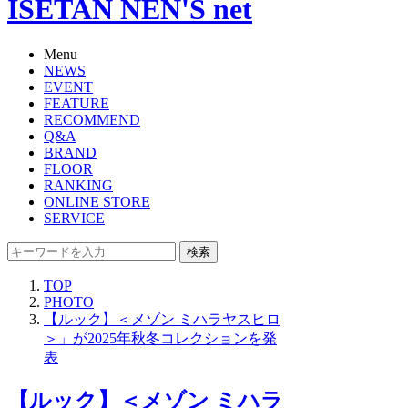
ISETAN NEN'S net
Menu
NEWS
EVENT
FEATURE
RECOMMEND
Q&A
BRAND
FLOOR
RANKING
ONLINE STORE
SERVICE
検索
TOP
PHOTO
【ルック】＜メゾン ミハラヤスヒロ
＞」が2025年秋冬コレクションを発
表
【ルック】＜メゾン ミハラ