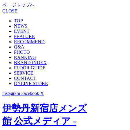
ページトップへ
CLOSE
TOP
NEWS
EVENT
FEATURE
RECOMMEND
Q&A
PHOTO
RANKING
BRAND INDEX
FLOOR GUIDE
SERVICE
CONTACT
ONLINE STORE
instagram
Facebook
X
伊勢丹新宿店メンズ
館 公式メディア -