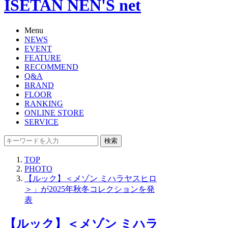
ISETAN NEN'S net
Menu
NEWS
EVENT
FEATURE
RECOMMEND
Q&A
BRAND
FLOOR
RANKING
ONLINE STORE
SERVICE
検索
TOP
PHOTO
【ルック】＜メゾン ミハラヤスヒロ
＞」が2025年秋冬コレクションを発
表
【ルック】＜メゾン ミハラ