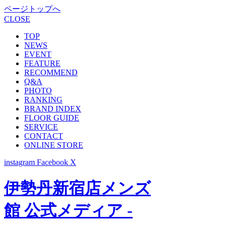
ページトップへ
CLOSE
TOP
NEWS
EVENT
FEATURE
RECOMMEND
Q&A
PHOTO
RANKING
BRAND INDEX
FLOOR GUIDE
SERVICE
CONTACT
ONLINE STORE
instagram
Facebook
X
伊勢丹新宿店メンズ
館 公式メディア -