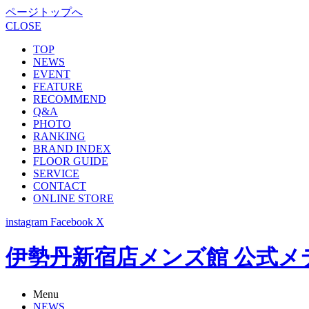
ページトップへ
CLOSE
TOP
NEWS
EVENT
FEATURE
RECOMMEND
Q&A
PHOTO
RANKING
BRAND INDEX
FLOOR GUIDE
SERVICE
CONTACT
ONLINE STORE
instagram
Facebook
X
伊勢丹新宿店メンズ館 公式メディア -
Menu
NEWS