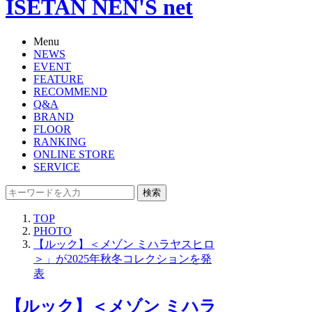
ISETAN NEN'S net
Menu
NEWS
EVENT
FEATURE
RECOMMEND
Q&A
BRAND
FLOOR
RANKING
ONLINE STORE
SERVICE
検索
TOP
PHOTO
【ルック】＜メゾン ミハラヤスヒロ
＞」が2025年秋冬コレクションを発
表
【ルック】＜メゾン ミハラ