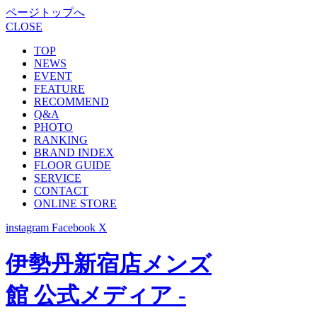
ページトップへ
CLOSE
TOP
NEWS
EVENT
FEATURE
RECOMMEND
Q&A
PHOTO
RANKING
BRAND INDEX
FLOOR GUIDE
SERVICE
CONTACT
ONLINE STORE
instagram
Facebook
X
伊勢丹新宿店メンズ
館 公式メディア -