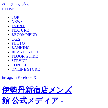
ページトップへ
CLOSE
TOP
NEWS
EVENT
FEATURE
RECOMMEND
Q&A
PHOTO
RANKING
BRAND INDEX
FLOOR GUIDE
SERVICE
CONTACT
ONLINE STORE
instagram
Facebook
X
伊勢丹新宿店メンズ
館 公式メディア -