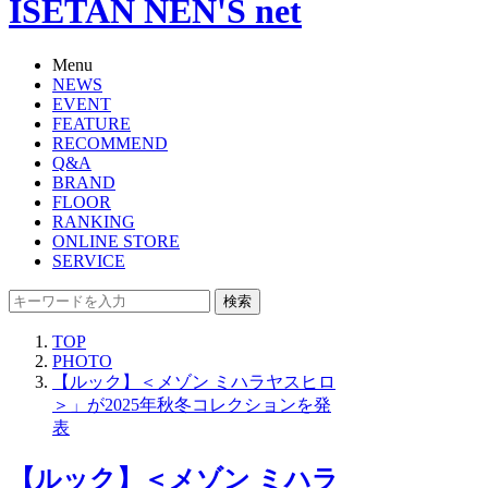
ISETAN NEN'S net
Menu
NEWS
EVENT
FEATURE
RECOMMEND
Q&A
BRAND
FLOOR
RANKING
ONLINE STORE
SERVICE
検索
TOP
PHOTO
【ルック】＜メゾン ミハラヤスヒロ
＞」が2025年秋冬コレクションを発
表
【ルック】＜メゾン ミハラ