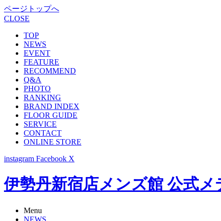
ページトップへ
CLOSE
TOP
NEWS
EVENT
FEATURE
RECOMMEND
Q&A
PHOTO
RANKING
BRAND INDEX
FLOOR GUIDE
SERVICE
CONTACT
ONLINE STORE
instagram
Facebook
X
伊勢丹新宿店メンズ館 公式メディア -
Menu
NEWS