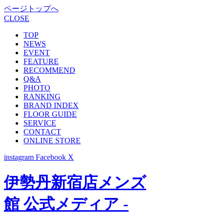
ページトップへ
CLOSE
TOP
NEWS
EVENT
FEATURE
RECOMMEND
Q&A
PHOTO
RANKING
BRAND INDEX
FLOOR GUIDE
SERVICE
CONTACT
ONLINE STORE
instagram
Facebook
X
伊勢丹新宿店メンズ
館 公式メディア -