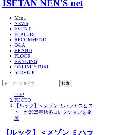
ISETAN NEN'S net
Menu
NEWS
EVENT
FEATURE
RECOMMEND
Q&A
BRAND
FLOOR
RANKING
ONLINE STORE
SERVICE
検索
TOP
PHOTO
【ルック】＜メゾン ミハラヤスヒロ
＞」が2025年秋冬コレクションを発
表
【ルック】＜メゾン ミハラ