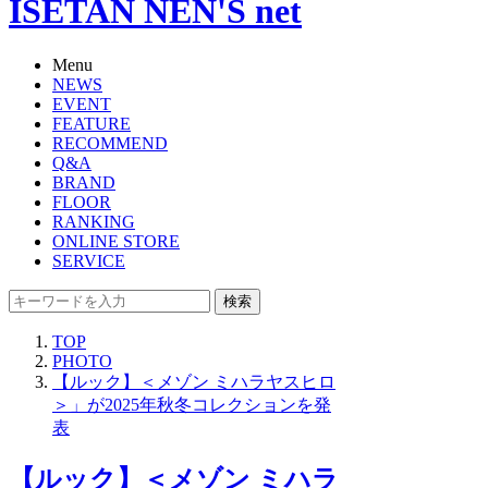
ISETAN NEN'S net
Menu
NEWS
EVENT
FEATURE
RECOMMEND
Q&A
BRAND
FLOOR
RANKING
ONLINE STORE
SERVICE
検索
TOP
PHOTO
【ルック】＜メゾン ミハラヤスヒロ
＞」が2025年秋冬コレクションを発
表
【ルック】＜メゾン ミハラ