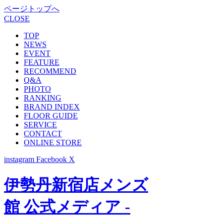
ページトップへ
CLOSE
TOP
NEWS
EVENT
FEATURE
RECOMMEND
Q&A
PHOTO
RANKING
BRAND INDEX
FLOOR GUIDE
SERVICE
CONTACT
ONLINE STORE
instagram
Facebook
X
伊勢丹新宿店メンズ
館 公式メディア -