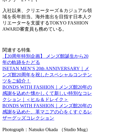
入社以来、クリエーターズ＆カジュアル領
域を長年担当。海外進出を目指す日本人ク
リエーターを支援するTOKYO FASHION
AWARD審査員も務めている。
関連する特集
【20周年特別企画】 メンズ館誕生から20
年の軌跡をたどる
ISETAN MEN’S 20th ANNIVERSARY｜メ
ンズ館20周年を祝したスペシャルコンテン
ツをご紹介！
BONDS WITH FASHION｜メンズ館20年の
感謝を込めた懐かしくて新しい特別なコレ
クション｜＜ヒル＆ドレイク＞
BONDS WITH FASHION｜メンズ館20年の
感謝を込めた、革マニアの心をくすぐるレ
ザーグッズコレクション
Photograph：Natsuko Okada （Studio Mug）