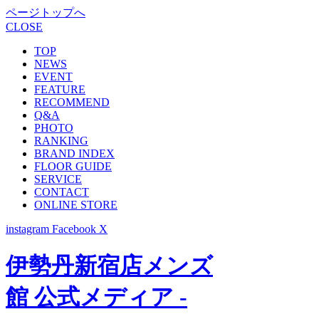
ページトップへ
CLOSE
TOP
NEWS
EVENT
FEATURE
RECOMMEND
Q&A
PHOTO
RANKING
BRAND INDEX
FLOOR GUIDE
SERVICE
CONTACT
ONLINE STORE
instagram
Facebook
X
伊勢丹新宿店メンズ
館 公式メディア -