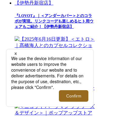
『LOVOT』｜＜アンダーカバー＞とのコラ
ボが実現。リンクコーデも楽しめるヒト用ウ
ェアもご紹介！【伊勢丹新宿店】
【2025年6月16日更新】＜エトロ＞｜髙橋海
人とのカプセルコレクション「ETRO per
Kaito Takahashi」のポップアップストアをオ
ープン【伊勢丹新宿店】