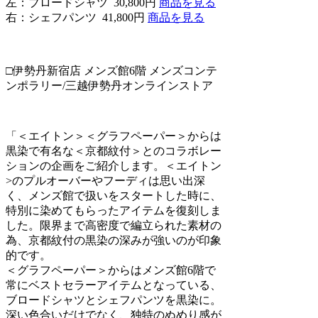
左：ブロードシャツ 30,800円
商品を見る
右：シェフパンツ 41,800円
商品を見る
□伊勢丹新宿店 メンズ館6階 メンズコンテ
ンポラリー/三越伊勢丹オンラインストア
「＜エイトン＞＜グラフペーパー＞からは
黒染で有名な＜京都紋付＞とのコラボレー
ションの企画をご紹介します。＜エイトン
>のプルオーバーやフーディは思い出深
く、メンズ館で扱いをスタートした時に、
特別に染めてもらったアイテムを復刻しま
した。限界まで高密度で編立られた素材の
為、京都紋付の黒染の深みが強いのが印象
的です。
＜グラフペーパー＞からはメンズ館6階で
常にベストセラーアイテムとなっている、
ブロードシャツとシェフパンツを黒染に。
深い色合いだけでなく、独特のぬめり感が