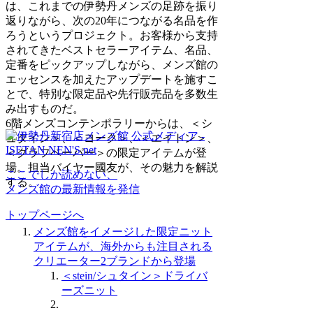
は、これまでの伊勢丹メンズの足跡を振り
返りながら、次の20年につながる名品を作
ろうというプロジェクト。お客様から支持
されてきたベストセラーアイテム、名品、
定番をピックアップしながら、メンズ館の
エッセンスを加えたアップデートを施すこ
とで、特別な限定品や先行販売品を多数生
み出すものだ。
6階メンズコンテンポラリーからは、＜シ
ュタイン＞、＜ヨーク＞、＜エイトン＞、
＜グラフペーパー＞の限定アイテムが登
場。担当バイヤー國友が、その魅力を解説
ここでしか読めない、
する。
メンズ館の最新情報を発信
トップページへ
メンズ館をイメージした限定ニット
アイテムが、海外からも注目される
クリエーター2ブランドから登場
＜stein/シュタイン＞ドライバ
ーズニット