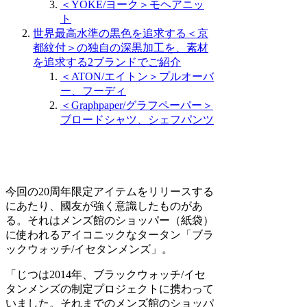
＜YOKE/ヨーク＞モヘアニッ
ト
世界最高水準の黒色を追求する＜京
都紋付＞の独自の深黒加工を、素材
を追求する2ブランドでご紹介
＜ATON/エイトン＞プルオーバ
ー、フーディ
＜Graphpaper/グラフペーパー＞
ブロードシャツ、シェフパンツ
今回の20周年限定アイテムをリリースする
にあたり、國友が強く意識したものがあ
る。それはメンズ館のショッパー（紙袋）
に使われるアイコニックなタータン「ブラ
ックウォッチ/イセタンメンズ」。
「じつは2014年、ブラックウォッチ/イセ
タンメンズの制定プロジェクトに携わって
いました。それまでのメンズ館のショッパ