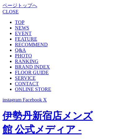
ページトップへ
CLOSE
TOP
NEWS
EVENT
FEATURE
RECOMMEND
Q&A
PHOTO
RANKING
BRAND INDEX
FLOOR GUIDE
SERVICE
CONTACT
ONLINE STORE
instagram
Facebook
X
伊勢丹新宿店メンズ
館 公式メディア -