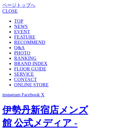
ページトップへ
CLOSE
TOP
NEWS
EVENT
FEATURE
RECOMMEND
Q&A
PHOTO
RANKING
BRAND INDEX
FLOOR GUIDE
SERVICE
CONTACT
ONLINE STORE
instagram
Facebook
X
伊勢丹新宿店メンズ
館 公式メディア -