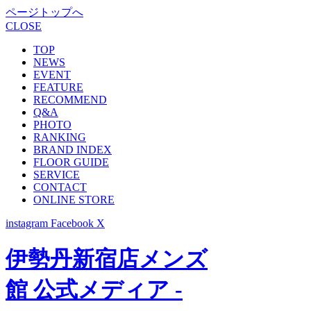
ページトップへ
CLOSE
TOP
NEWS
EVENT
FEATURE
RECOMMEND
Q&A
PHOTO
RANKING
BRAND INDEX
FLOOR GUIDE
SERVICE
CONTACT
ONLINE STORE
instagram
Facebook
X
伊勢丹新宿店メンズ
館 公式メディア -