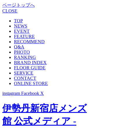
ページトップへ
CLOSE
TOP
NEWS
EVENT
FEATURE
RECOMMEND
Q&A
PHOTO
RANKING
BRAND INDEX
FLOOR GUIDE
SERVICE
CONTACT
ONLINE STORE
instagram
Facebook
X
伊勢丹新宿店メンズ
館 公式メディア -