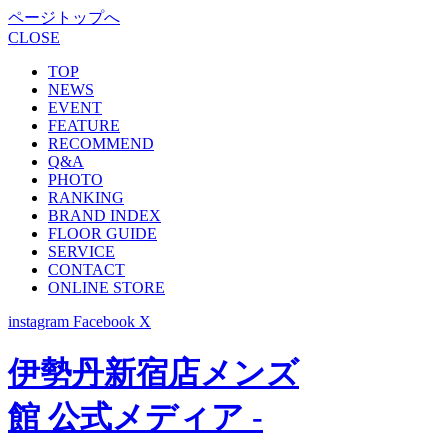
ページトップへ
CLOSE
TOP
NEWS
EVENT
FEATURE
RECOMMEND
Q&A
PHOTO
RANKING
BRAND INDEX
FLOOR GUIDE
SERVICE
CONTACT
ONLINE STORE
instagram
Facebook
X
伊勢丹新宿店メンズ
館 公式メディア -