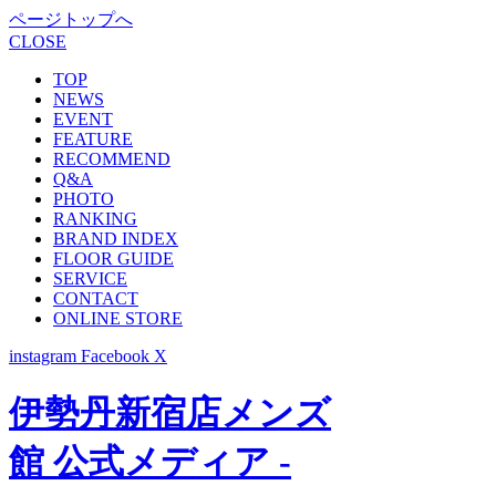
ページトップへ
CLOSE
TOP
NEWS
EVENT
FEATURE
RECOMMEND
Q&A
PHOTO
RANKING
BRAND INDEX
FLOOR GUIDE
SERVICE
CONTACT
ONLINE STORE
instagram
Facebook
X
伊勢丹新宿店メンズ
館 公式メディア -