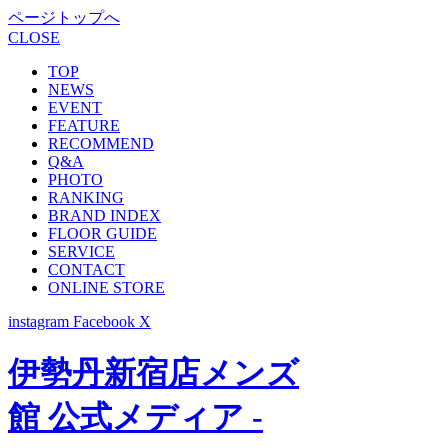
ページトップへ
CLOSE
TOP
NEWS
EVENT
FEATURE
RECOMMEND
Q&A
PHOTO
RANKING
BRAND INDEX
FLOOR GUIDE
SERVICE
CONTACT
ONLINE STORE
instagram
Facebook
X
伊勢丹新宿店メンズ
館 公式メディア -