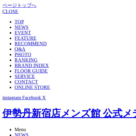
ページトップへ
CLOSE
TOP
NEWS
EVENT
FEATURE
RECOMMEND
Q&A
PHOTO
RANKING
BRAND INDEX
FLOOR GUIDE
SERVICE
CONTACT
ONLINE STORE
instagram
Facebook
X
伊勢丹新宿店メンズ館 公式メディア -
Menu
NEWS