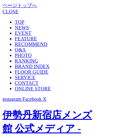
ページトップへ
CLOSE
TOP
NEWS
EVENT
FEATURE
RECOMMEND
Q&A
PHOTO
RANKING
BRAND INDEX
FLOOR GUIDE
SERVICE
CONTACT
ONLINE STORE
instagram
Facebook
X
伊勢丹新宿店メンズ
館 公式メディア -