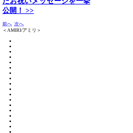
たお祝いメッセージを一挙
公開！ >>
前へ
次へ
＜AMIRI/アミリ＞