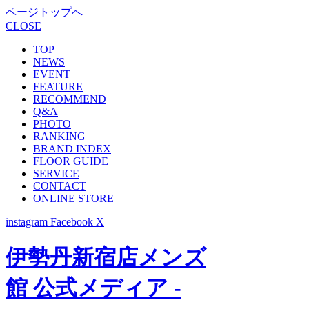
ページトップへ
CLOSE
TOP
NEWS
EVENT
FEATURE
RECOMMEND
Q&A
PHOTO
RANKING
BRAND INDEX
FLOOR GUIDE
SERVICE
CONTACT
ONLINE STORE
instagram
Facebook
X
伊勢丹新宿店メンズ
館 公式メディア -