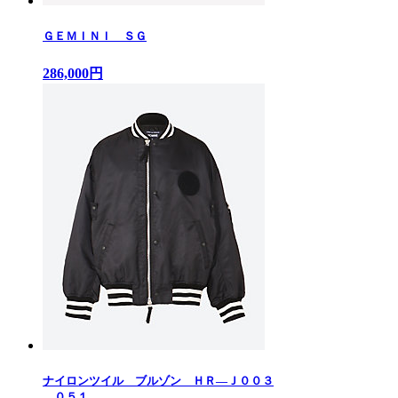
ＧＥＭＩＮＩ ＳＧ
286,000円
ナイロンツイル ブルゾン ＨＲ—Ｊ００３
—０５１