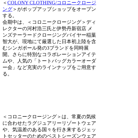
＜
COLONY CLOTHING/コロニークロージ
ング
＞がポップアップショップをオープン
する。
会期中は、＜コロニークロージング＞ディ
レクターの河村浩三氏と伊勢丹新宿店 メ
ンズテーラードクロージングバイヤー稲葉
智大が、現地にて厳選した日本初上陸を含
むシンガポール発の3ブランドを同時展
開。さらに特別なコラボレーションアイテ
ムや、人気の「トートバッグカラーオーダ
ー会」など充実のラインナップをご用意す
る。
＜コロニークロージング＞は、常夏の気候
に合わせたラグジュアリーリゾートウェア
や、気温差のある国々を行き来するジェッ
トセッターのためのベストシーズンウェア