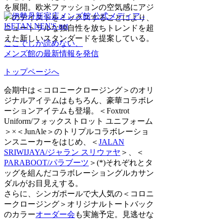
を展開。欧米ファッションの空気感にアジ
アのテイストをミックスすることにより、
ニュートラルな独自性を放ちトレンドを超
えた新しいスタンダードを提案している。
ここでしか読めない、
メンズ館の最新情報を発信
トップページへ
会期中は＜コロニークロージング＞のオリ
ジナルアイテムはもちろん、豪華コラボレ
ーションアイテムも登場。＜Foxtrot
Uniform/フォックストロット ユニフォーム
＞×＜JunAle＞のトリプルコラボレーショ
ンスニーカーをはじめ、＜
JALAN
SRIWIJAYA/ジャラン スリウァヤ
＞、＜
PARABOOT/パラブーツ
＞(*)それぞれとタ
ッグを組んだコラボレーショングルカサン
ダルがお目見えする。
さらに、シンガポールで大人気の＜コロニ
ークロージング＞オリジナルトートバック
のカラー
オーダー会
も実施予定。見逃せな