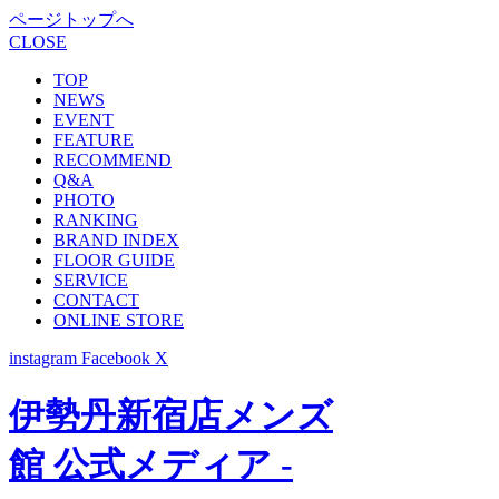
ページトップへ
CLOSE
TOP
NEWS
EVENT
FEATURE
RECOMMEND
Q&A
PHOTO
RANKING
BRAND INDEX
FLOOR GUIDE
SERVICE
CONTACT
ONLINE STORE
instagram
Facebook
X
伊勢丹新宿店メンズ
館 公式メディア -