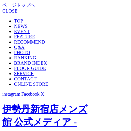
ページトップへ
CLOSE
TOP
NEWS
EVENT
FEATURE
RECOMMEND
Q&A
PHOTO
RANKING
BRAND INDEX
FLOOR GUIDE
SERVICE
CONTACT
ONLINE STORE
instagram
Facebook
X
伊勢丹新宿店メンズ
館 公式メディア -